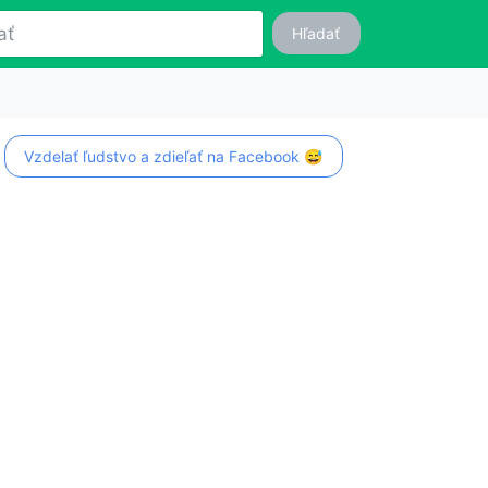
Hľadať
Vzdelať ľudstvo a zdieľať na Facebook 😅