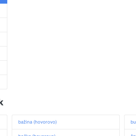
k
bažina (hovorovo)
bu