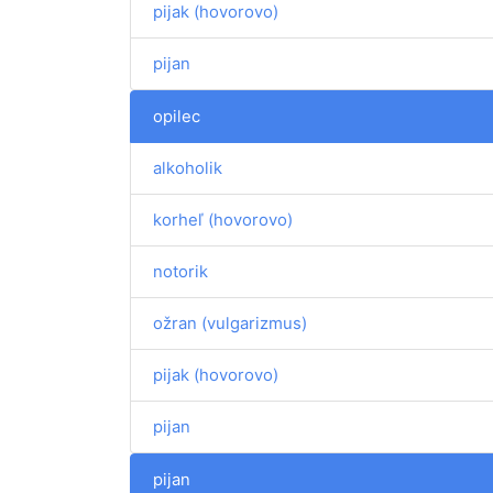
pijak (hovorovo)
pijan
opilec
alkoholik
korheľ (hovorovo)
notorik
ožran (vulgarizmus)
pijak (hovorovo)
pijan
pijan