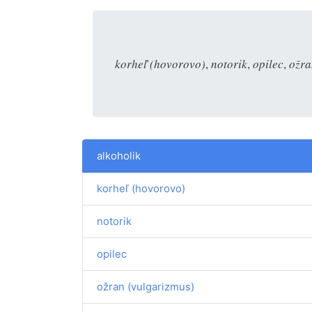
korheľ (hovorovo)
,
notorik
,
opilec
,
ožra
alkoholik
korheľ (hovorovo)
notorik
opilec
ožran (vulgarizmus)