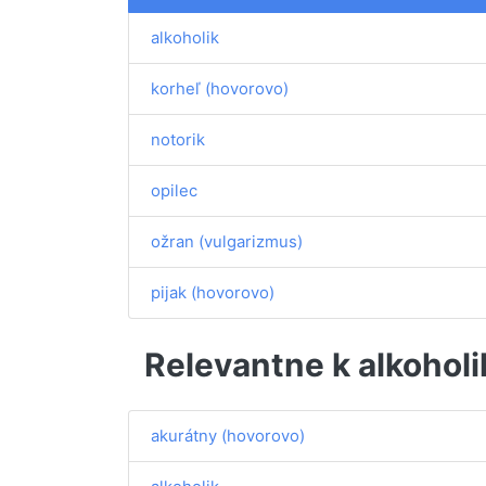
alkoholik
korheľ (hovorovo)
notorik
opilec
ožran (vulgarizmus)
pijak (hovorovo)
Relevantne k alkoholi
akurátny (hovorovo)