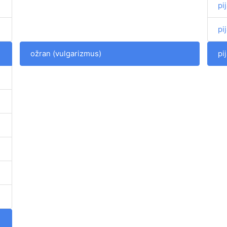
pi
pi
ožran (vulgarizmus)
pi