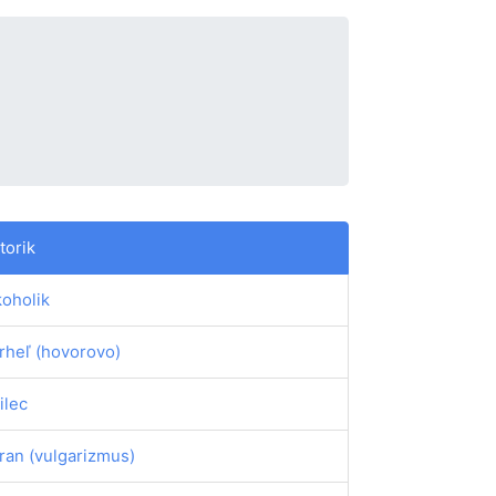
torik
koholik
rheľ (hovorovo)
ilec
ran (vulgarizmus)