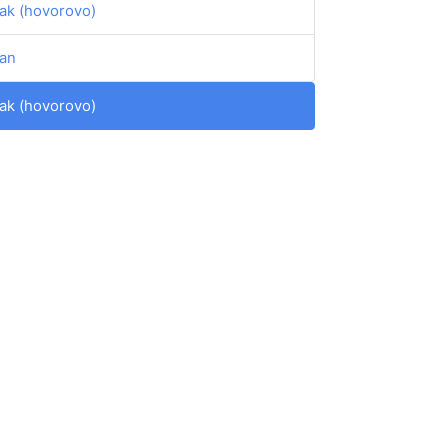
jak (hovorovo)
jan
jak (hovorovo)