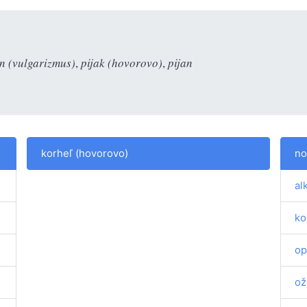
n (vulgarizmus)
,
pijak (hovorovo)
,
pijan
korheľ (hovorovo)
no
al
ko
op
ož