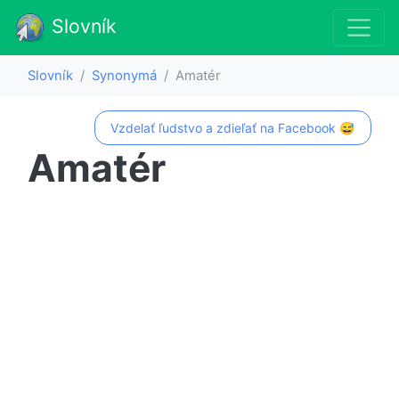
Slovník
Slovník
Synonymá
Amatér
Vzdelať ľudstvo a zdieľať na Facebook 😅
Amatér