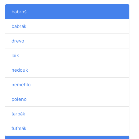
babroš
babrák
drevo
laik
nedouk
nemehlo
poleno
ťarbák
ťuťmák