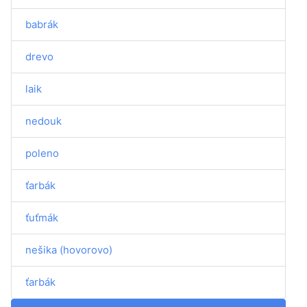
babrák
drevo
laik
nedouk
poleno
ťarbák
ťuťmák
nešika (hovorovo)
ťarbák