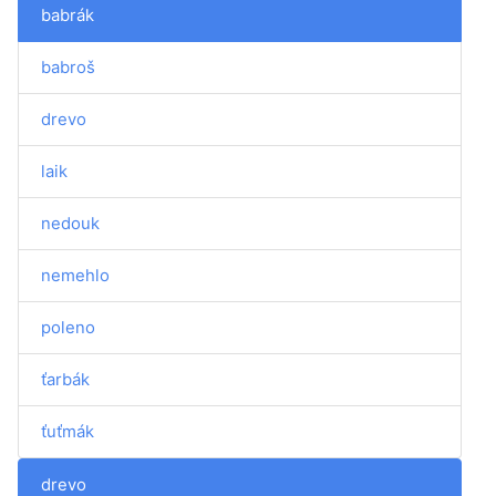
babrák
babroš
drevo
laik
nedouk
nemehlo
poleno
ťarbák
ťuťmák
drevo