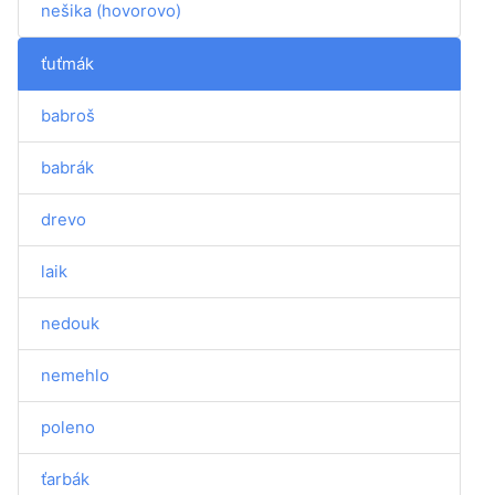
nešika (hovorovo)
ťuťmák
babroš
babrák
drevo
laik
nedouk
nemehlo
poleno
ťarbák