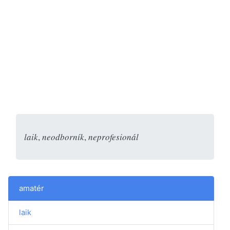
laik
,
neodborník
,
neprofesionál
amatér
laik