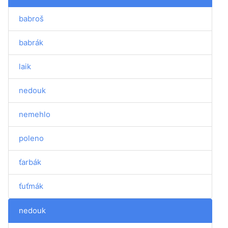
babroš
babrák
laik
nedouk
nemehlo
poleno
ťarbák
ťuťmák
nedouk