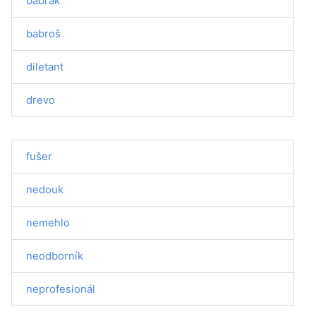
babrák
babroš
diletant
drevo
fušer
nedouk
nemehlo
neodborník
neprofesionál