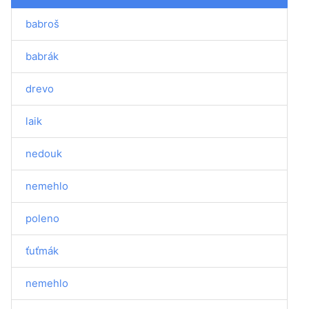
babroš
babrák
drevo
laik
nedouk
nemehlo
poleno
ťuťmák
nemehlo