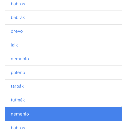
babroš
babrák
drevo
laik
nemehlo
poleno
ťarbák
ťuťmák
nemehlo
babroš