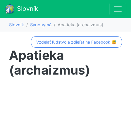
Slovník
Slovník
Synonymá
Apatieka (archaizmus)
Vzdelať ľudstvo a zdieľať na Facebook 😅
Apatieka
(archaizmus)