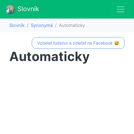
Slovník
Slovník
Synonymá
Automaticky
Vzdelať ľudstvo a zdieľať na Facebook 😅
Automaticky