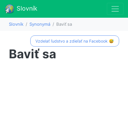
Slovník
Slovník
Synonymá
Baviť sa
Vzdelať ľudstvo a zdieľať na Facebook 😅
Baviť sa