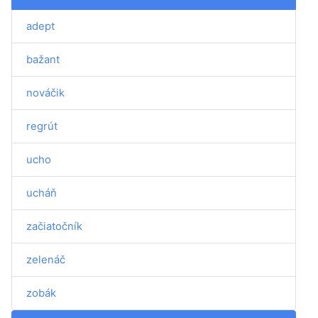
adept
bažant
nováčik
regrút
ucho
ucháň
začiatočník
zelenáč
zobák