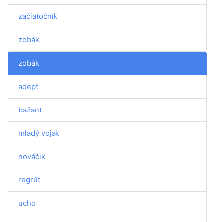
začiatočník
zobák
zobák
adept
bažant
mladý vojak
nováčik
regrút
ucho