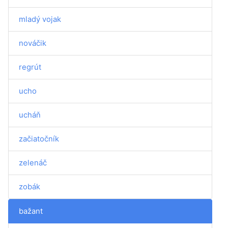
mladý vojak
nováčik
regrút
ucho
ucháň
začiatočník
zelenáč
zobák
bažant