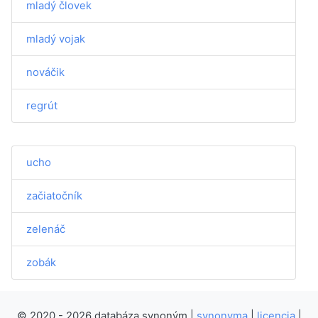
mladý človek
mladý vojak
nováčik
regrút
ucho
začiatočník
zelenáč
zobák
© 2020 - 2026 databáza synoným |
synonyma
|
licencia
|