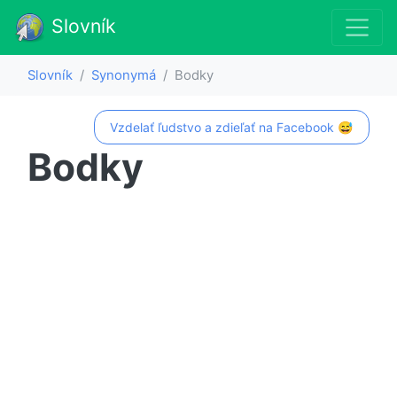
Slovník
Slovník
Synonymá
Bodky
Vzdelať ľudstvo a zdieľať na Facebook 😅
Bodky