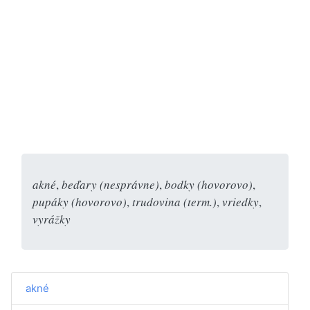
akné
,
beďary (nesprávne)
,
bodky (hovorovo)
,
pupáky (hovorovo)
,
trudovina (term.)
,
vriedky
,
vyrážky
akné