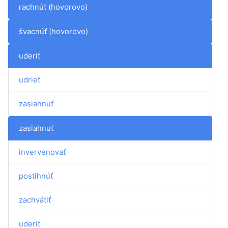
rachnúť (hovorovo)
švacnúť (hovorovo)
uderiť
udrieť
zasiahnuť
zasiahnuť
invervenovať
postihnúť
zachvátiť
uderiť