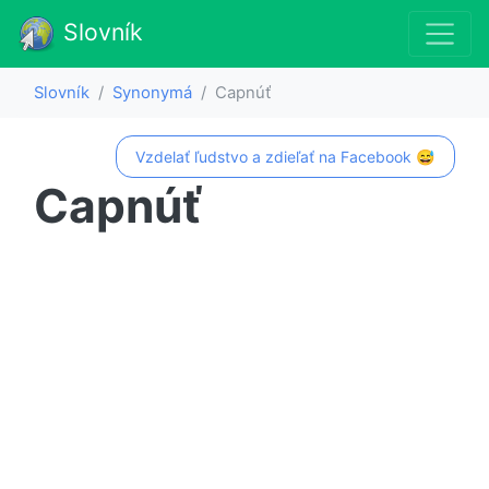
Slovník
Slovník
Synonymá
Capnúť
Vzdelať ľudstvo a zdieľať na Facebook 😅
Capnúť