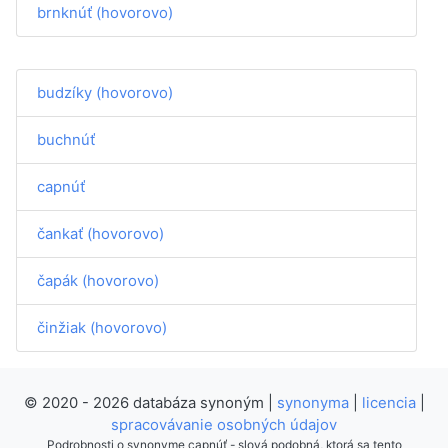
brnknúť (hovorovo)
budzíky (hovorovo)
buchnúť
capnúť
čankať (hovorovo)
čapák (hovorovo)
činžiak (hovorovo)
© 2020 - 2026 databáza synoným |
synonyma
|
licencia
|
spracovávanie osobných údajov
Podrobnosti o synonyme capnúť - slová podobná, ktorá sa tento