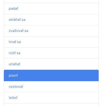
padať
skláňať sa
zvažovať sa
hnať sa
rútiť sa
uháňať
plaviť
cestovať
letieť