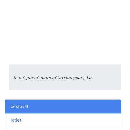
letieť
,
plaviť
,
putovať (archaizmus)
,
ísť
cestovať
letieť