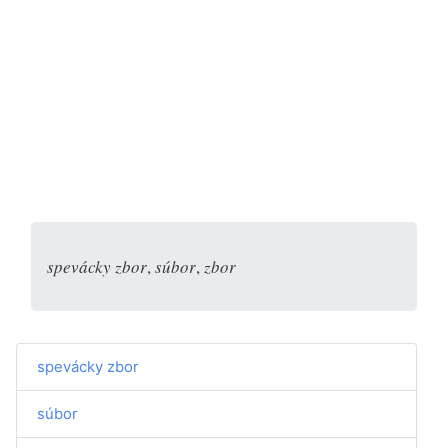
spevácky zbor
,
súbor
,
zbor
spevácky zbor
súbor