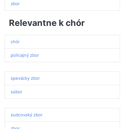
zbor
Relevantne k chór
chór
policajný zbor
spevácky zbor
súbor
sudcovský zbor
zbor