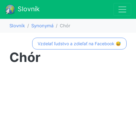
Slovník
Slovník
Synonymá
Chór
Vzdelať ľudstvo a zdieľať na Facebook 😅
Chór