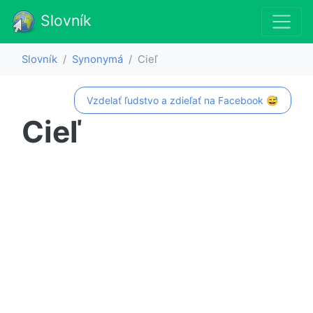
Slovník
Slovník
Synonymá
Cieľ
Vzdelať ľudstvo a zdieľať na Facebook 😅
Cieľ