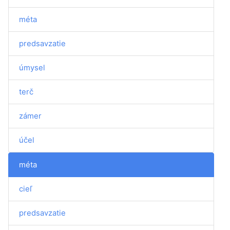
méta
predsavzatie
úmysel
terč
zámer
účel
méta
cieľ
predsavzatie