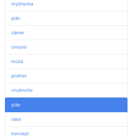
myšlienka
plán
zámer
úmysel
múza
podnet
vnuknutie
plán
idea
koncept