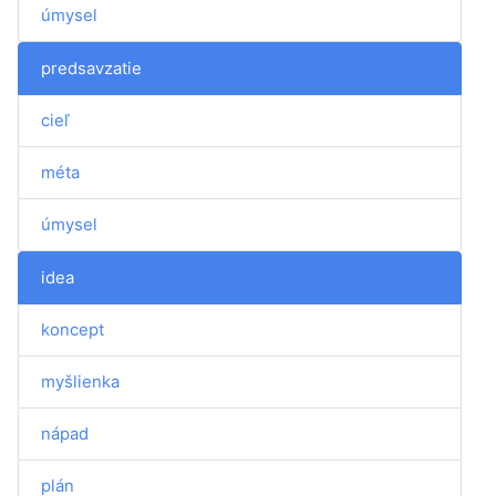
úmysel
predsavzatie
cieľ
méta
úmysel
idea
koncept
myšlienka
nápad
plán