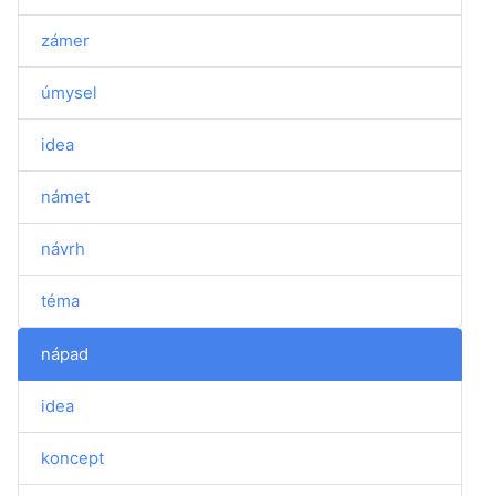
zámer
úmysel
idea
námet
návrh
téma
nápad
idea
koncept