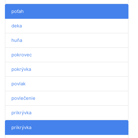
poťah
deka
huňa
pokrovec
pokrývka
povlak
povlečenie
prikrývka
prikrývka