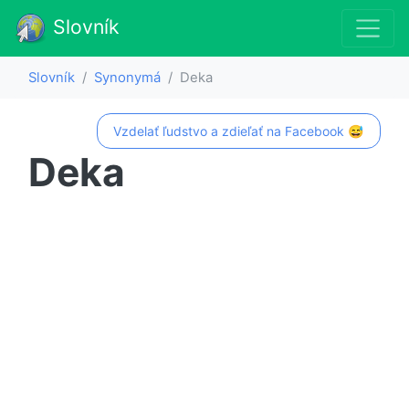
Slovník
Slovník
Synonymá
Deka
Vzdelať ľudstvo a zdieľať na Facebook 😅
Deka