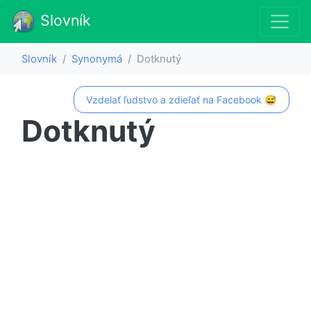
Slovník
Slovník
Synonymá
Dotknutý
Vzdelať ľudstvo a zdieľať na Facebook 😅
Dotknutý