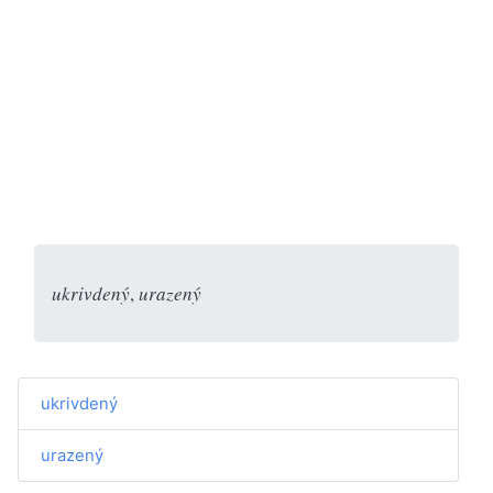
ukrivdený
,
urazený
ukrivdený
urazený