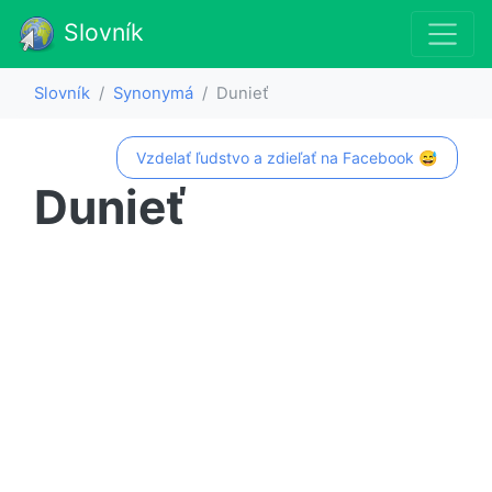
Slovník
Slovník
Synonymá
Dunieť
Vzdelať ľudstvo a zdieľať na Facebook 😅
Dunieť