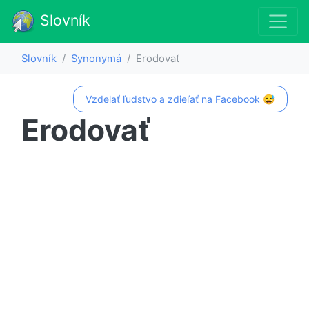
Slovník
Slovník
Synonymá
Erodovať
Vzdelať ľudstvo a zdieľať na Facebook 😅
Erodovať