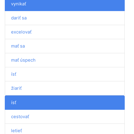
vynikať
dariť sa
excelovať
mať sa
mať úspech
ísť
žiariť
ísť
cestovať
letieť