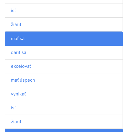
ísť
žiariť
mať sa
dariť sa
excelovať
mať úspech
vynikať
ísť
žiariť