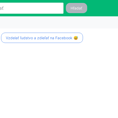
Hľadať
Vzdelať ľudstvo a zdieľať na Facebook 😅