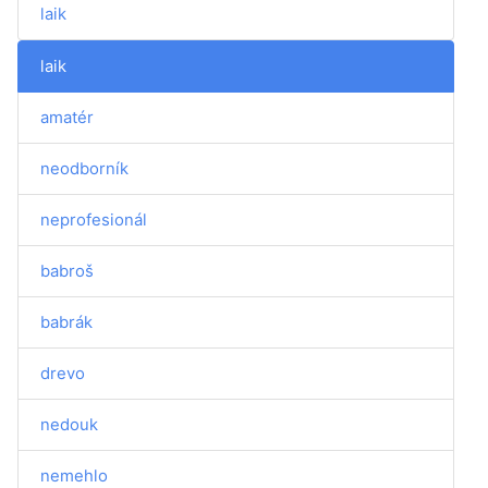
laik
laik
amatér
neodborník
neprofesionál
babroš
babrák
drevo
nedouk
nemehlo