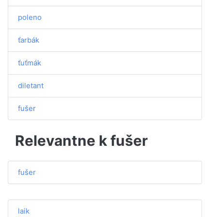
poleno
ťarbák
ťuťmák
diletant
fušer
Relevantne k fušer
fušer
laik