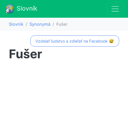
Slovník
Slovník
Synonymá
Fušer
Vzdelať ľudstvo a zdieľať na Facebook 😅
Fušer