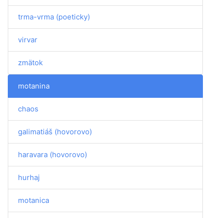
trma-vrma (poeticky)
virvar
zmätok
motanina
chaos
galimatiáš (hovorovo)
haravara (hovorovo)
hurhaj
motanica