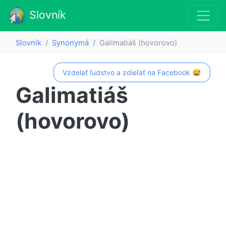
Slovník
Slovník
Synonymá
Galimatiáš (hovorovo)
Vzdelať ľudstvo a zdieľať na Facebook 😅
Galimatiáš
(hovorovo)