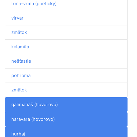
trma-vrma (poeticky)
virvar
zmätok
kalamita
nešťastie
pohroma
zmätok
galimatiáš (hovorovo)
haravara (hovorovo)
hurhaj