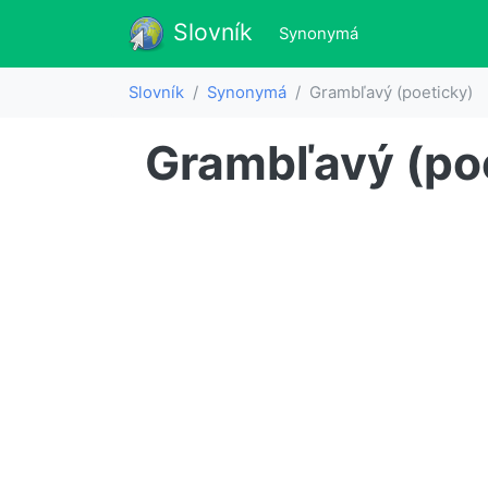
Slovník
Slovník
(aktualne)
Synonymá
Slovník
Synonymá
Grambľavý (poeticky)
Grambľavý (po