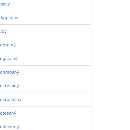
rbavý
žkopádny
ubý
obratný
ogabaný
ohrabaný
okresaný
okrôchaný
otesaný
uhladený