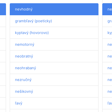
nevhodný
ne
grambľavý (poeticky)
gr
kyptavý (hovorovo)
ky
nemotorný
ne
neobratný
ne
neohrabaný
ne
nezručný
ne
nešikovný
ne
ľavý
ľa