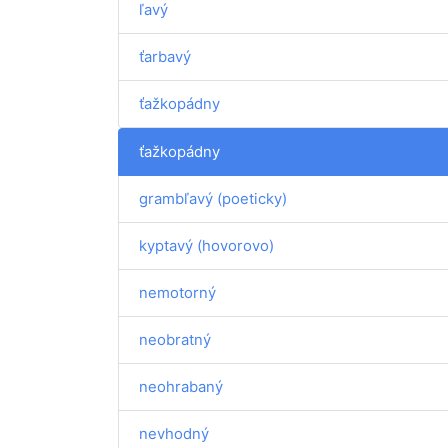
ľavý
ťarbavý
ťažkopádny
ťažkopádny
grambľavý (poeticky)
kyptavý (hovorovo)
nemotorný
neobratný
neohrabaný
nevhodný