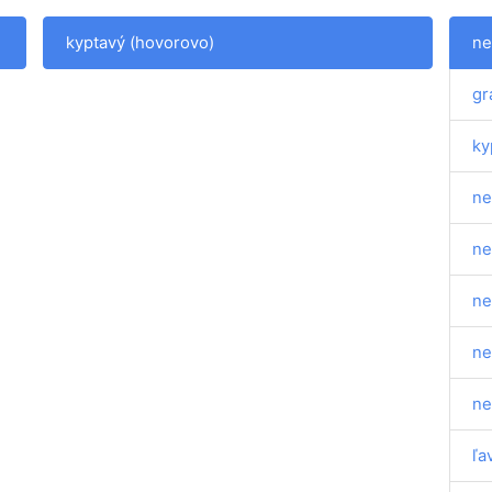
kyptavý (hovorovo)
ne
gr
ky
ne
ne
ne
ne
ne
ľa