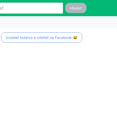
Hľadať
Vzdelať ľudstvo a zdieľať na Facebook 😅