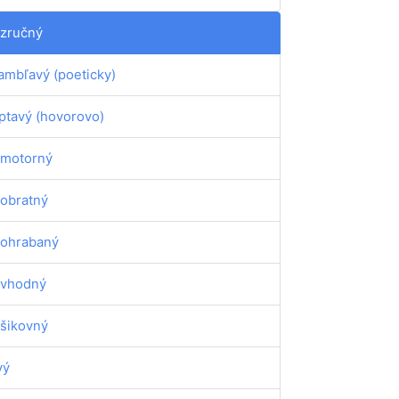
zručný
ambľavý (poeticky)
ptavý (hovorovo)
motorný
obratný
ohrabaný
vhodný
šikovný
vý