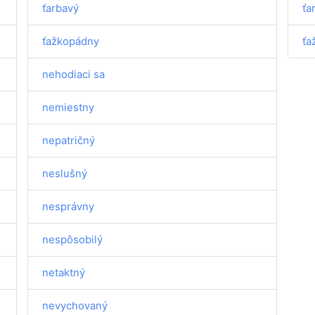
ťarbavý
ťa
ťažkopádny
ťa
nehodiaci sa
nemiestny
nepatričný
neslušný
nesprávny
nespôsobilý
netaktný
nevychovaný