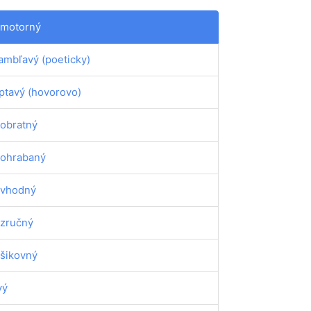
motorný
ambľavý (poeticky)
ptavý (hovorovo)
obratný
ohrabaný
vhodný
zručný
šikovný
vý