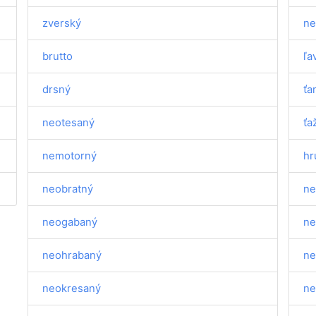
zverský
ne
brutto
ľa
drsný
ťa
neotesaný
ťa
nemotorný
hr
neobratný
ne
neogabaný
ne
neohrabaný
ne
neokresaný
ne