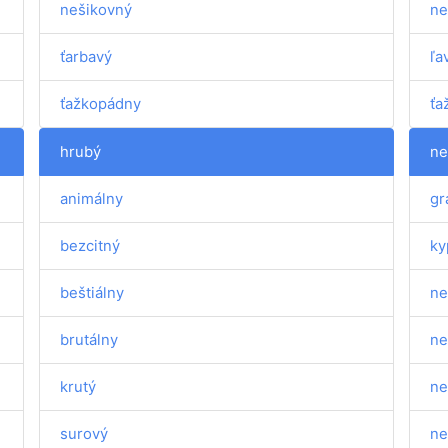
nešikovný
ne
ťarbavý
ľa
ťažkopádny
ťa
hrubý
ne
animálny
gr
bezcitný
ky
beštiálny
ne
brutálny
ne
krutý
ne
surový
ne