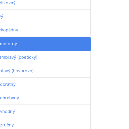
šikovný
vý
žkopádny
motorný
ambľavý (poeticky)
ptavý (hovorovo)
obratný
ohrabaný
vhodný
zručný