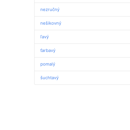
nezručný
nešikovný
ľavý
ťarbavý
pomalý
šuchtavý