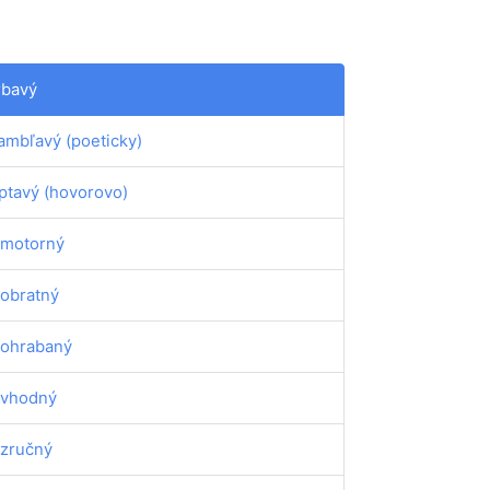
rbavý
ambľavý (poeticky)
ptavý (hovorovo)
motorný
obratný
ohrabaný
vhodný
zručný