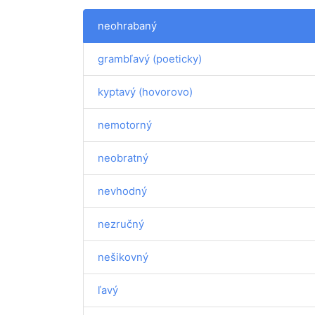
neohrabaný
grambľavý (poeticky)
kyptavý (hovorovo)
nemotorný
neobratný
nevhodný
nezručný
nešikovný
ľavý