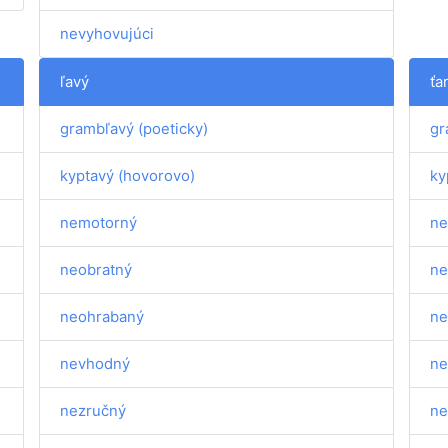
nevyhovujúci
ľavý
ťa
grambľavý (poeticky)
gr
kyptavý (hovorovo)
ky
nemotorný
ne
neobratný
ne
neohrabaný
ne
nevhodný
ne
nezručný
ne