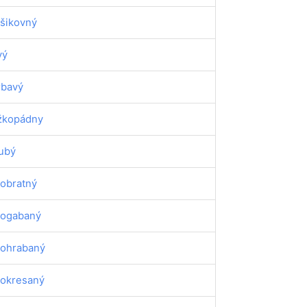
šikovný
vý
rbavý
žkopádny
ubý
obratný
ogabaný
ohrabaný
okresaný