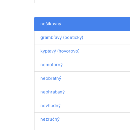
nešikovný
grambľavý (poeticky)
kyptavý (hovorovo)
nemotorný
neobratný
neohrabaný
nevhodný
nezručný