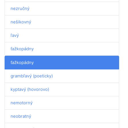
nezručný
nešikovný
ľavý
ťažkopádny
ťažkopádny
grambľavý (poeticky)
kyptavý (hovorovo)
nemotorný
neobratný