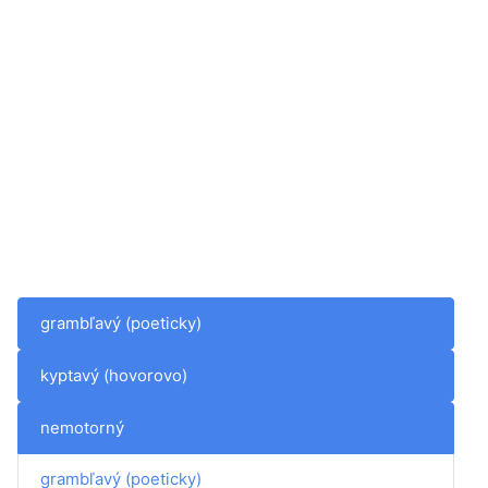
grambľavý (poeticky)
kyptavý (hovorovo)
nemotorný
grambľavý (poeticky)