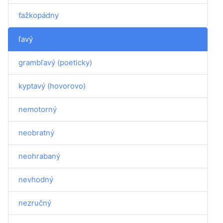
ťažkopádny
ľavý
grambľavý (poeticky)
kyptavý (hovorovo)
nemotorný
neobratný
neohrabaný
nevhodný
nezručný