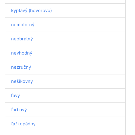
kyptavý (hovorovo)
nemotorný
neobratný
nevhodný
nezručný
nešikovný
ľavý
ťarbavý
ťažkopádny