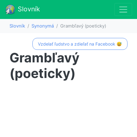
Slovník
Slovník
Synonymá
Grambľavý (poeticky)
Vzdelať ľudstvo a zdieľať na Facebook 😅
Grambľavý
(poeticky)