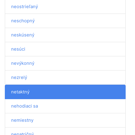
neostrieľaný
neschopný
neskúsený
nesúci
nevýkonný
nezrelý
netaktný
nehodiaci sa
nemiestny
nepatričný