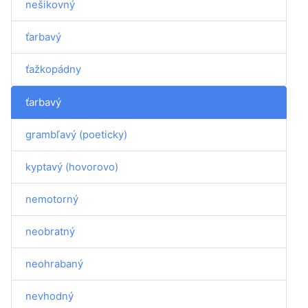
nešikovný
ťarbavý
ťažkopádny
ťarbavý
grambľavý (poeticky)
kyptavý (hovorovo)
nemotorný
neobratný
neohrabaný
nevhodný