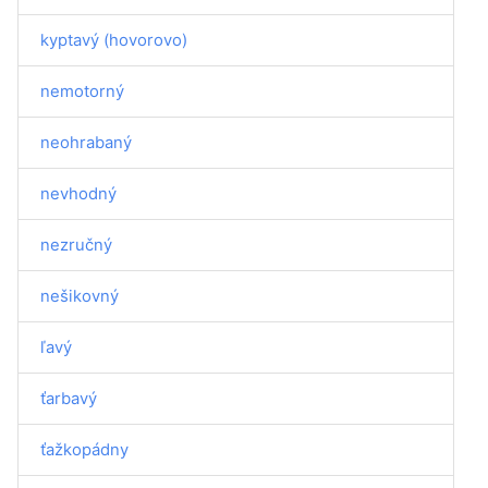
kyptavý (hovorovo)
nemotorný
neohrabaný
nevhodný
nezručný
nešikovný
ľavý
ťarbavý
ťažkopádny