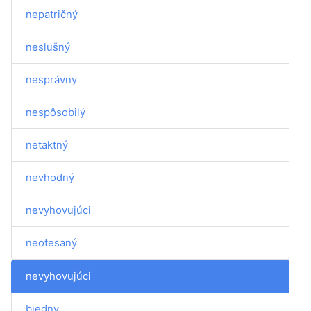
nepatričný
neslušný
nesprávny
nespôsobilý
netaktný
nevhodný
nevyhovujúci
neotesaný
nevyhovujúci
biedny