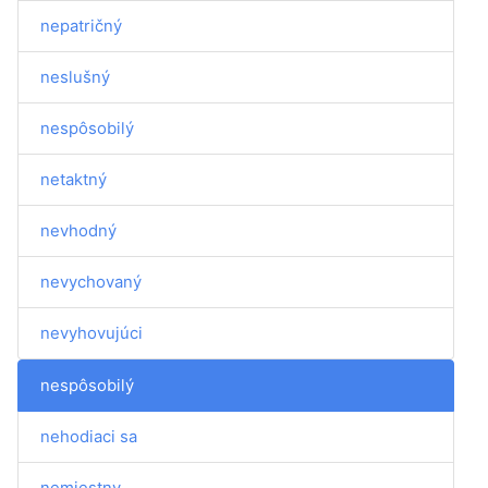
nepatričný
neslušný
nespôsobilý
netaktný
nevhodný
nevychovaný
nevyhovujúci
nespôsobilý
nehodiaci sa
nemiestny