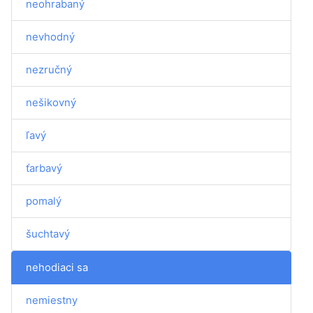
neohrabaný
nevhodný
nezručný
nešikovný
ľavý
ťarbavý
pomalý
šuchtavý
nehodiaci sa
nemiestny