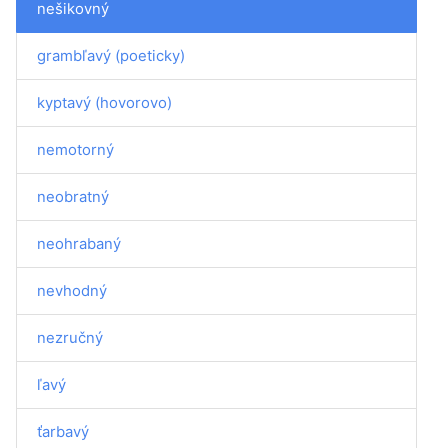
nešikovný
grambľavý (poeticky)
kyptavý (hovorovo)
nemotorný
neobratný
neohrabaný
nevhodný
nezručný
ľavý
ťarbavý