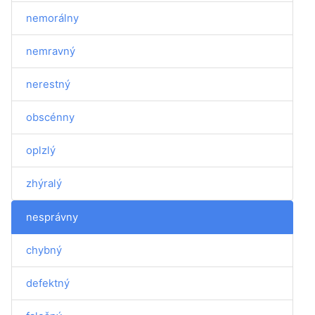
nemorálny
nemravný
nerestný
obscénny
oplzlý
zhýralý
nesprávny
chybný
defektný