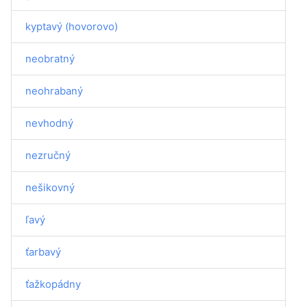
kyptavý (hovorovo)
neobratný
neohrabaný
nevhodný
nezručný
nešikovný
ľavý
ťarbavý
ťažkopádny