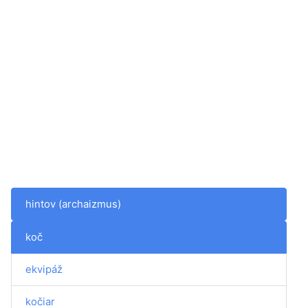
hintov (archaizmus)
koč
ekvipáž
kočiar