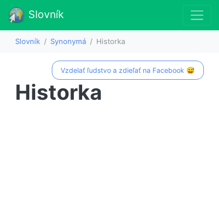
Slovník
Slovník
Synonymá
Historka
Vzdelať ľudstvo a zdieľať na Facebook 😅
Historka