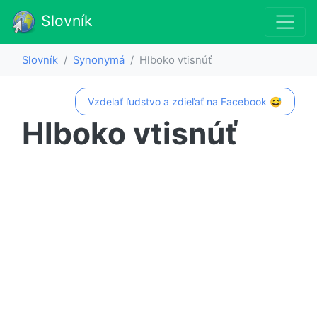
Slovník
Slovník
Synonymá
Hlboko vtisnúť
Vzdelať ľudstvo a zdieľať na Facebook 😅
Hlboko vtisnúť