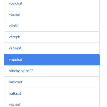
vopchať
vtisnúť
vtlačiť
vštepiť
vštiepiť
vopchať
hlboko vtisnúť
napchať
natlačiť
vtisnúť