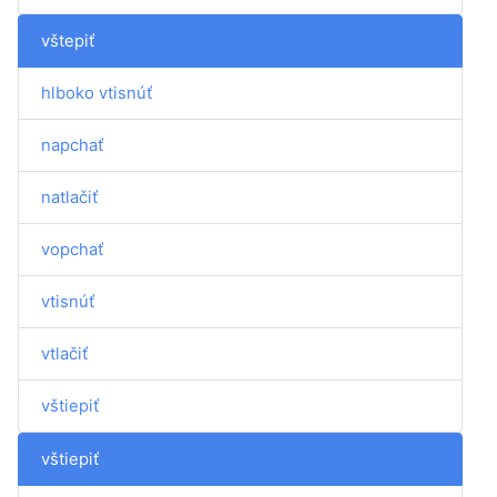
vštepiť
hlboko vtisnúť
napchať
natlačiť
vopchať
vtisnúť
vtlačiť
vštiepiť
vštiepiť