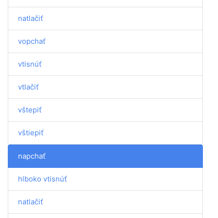
natlačiť
vopchať
vtisnúť
vtlačiť
vštepiť
vštiepiť
napchať
hlboko vtisnúť
natlačiť