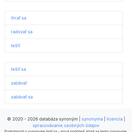
ihrať sa
radovať sa
tešiť
tešiť sa
zabávať
zabávať sa
© 2020 - 2026 databáza synoným |
synonyma
|
licencia
|
spracovávanie osobných údajov
Podrobnosti o synonyme hrať sa - slová podobná, ktorá sa tento synonyme.