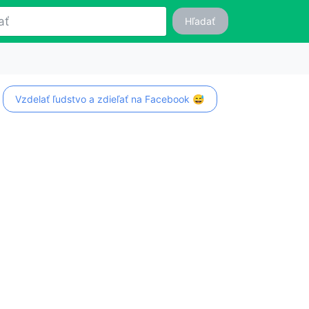
Hľadať
Vzdelať ľudstvo a zdieľať na Facebook 😅