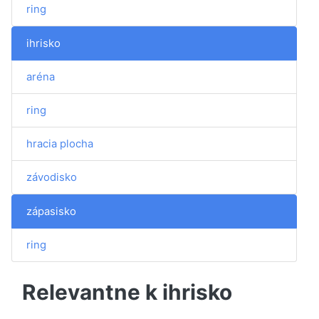
ring
ihrisko
aréna
ring
hracia plocha
závodisko
zápasisko
ring
Relevantne k ihrisko