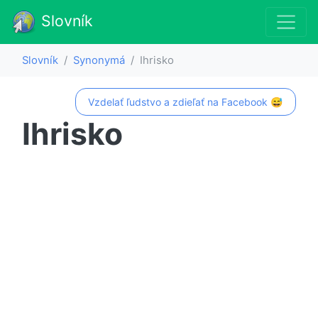
Slovník
Slovník
Synonymá
Ihrisko
Vzdelať ľudstvo a zdieľať na Facebook 😅
Ihrisko