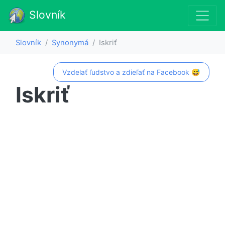
Slovník
Slovník
Synonymá
Iskriť
Vzdelať ľudstvo a zdieľať na Facebook 😅
Iskriť