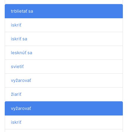
trblietať sa
iskriť
iskriť sa
lesknúť sa
svietiť
vyžarovať
žiariť
vyžarovať
iskriť