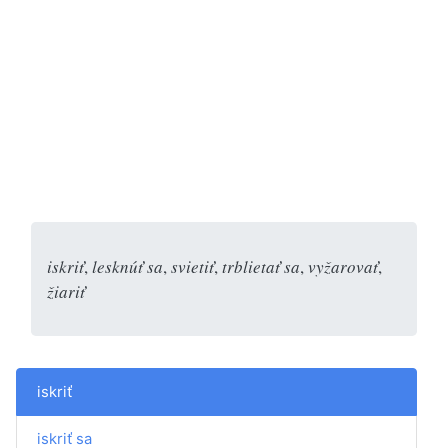
iskriť
,
lesknúť sa
,
svietiť
,
trblietať sa
,
vyžarovať
,
žiariť
iskriť
iskriť sa