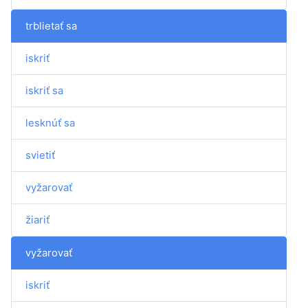
trblietať sa
iskriť
iskriť sa
lesknúť sa
svietiť
vyžarovať
žiariť
vyžarovať
iskriť