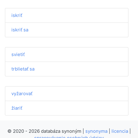
iskriť
iskriť sa
svietiť
trblietať sa
vyžarovať
žiariť
© 2020 - 2026 databáza synoným |
synonyma
|
licencia
|
spracovávanie osobných údajov