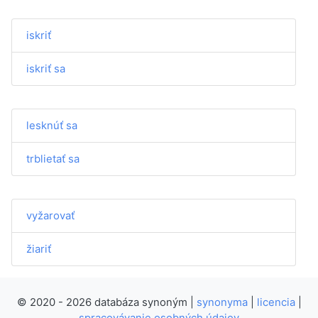
iskriť
iskriť sa
lesknúť sa
trblietať sa
vyžarovať
žiariť
© 2020 - 2026 databáza synoným |
synonyma
|
licencia
|
spracovávanie osobných údajov