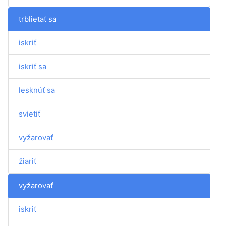
trblietať sa
iskriť
iskriť sa
lesknúť sa
svietiť
vyžarovať
žiariť
vyžarovať
iskriť