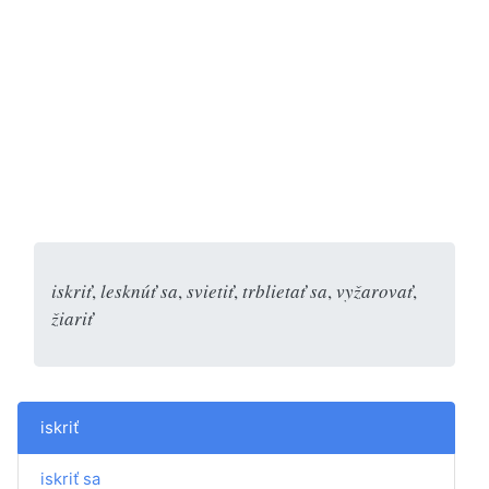
iskriť
,
lesknúť sa
,
svietiť
,
trblietať sa
,
vyžarovať
,
žiariť
iskriť
iskriť sa