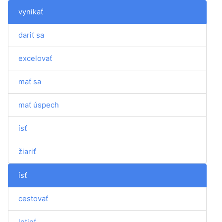
vynikať
dariť sa
excelovať
mať sa
mať úspech
ísť
žiariť
ísť
cestovať
letieť