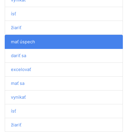
ísť
žiariť
mať úspech
dariť sa
excelovať
mať sa
vynikať
ísť
žiariť