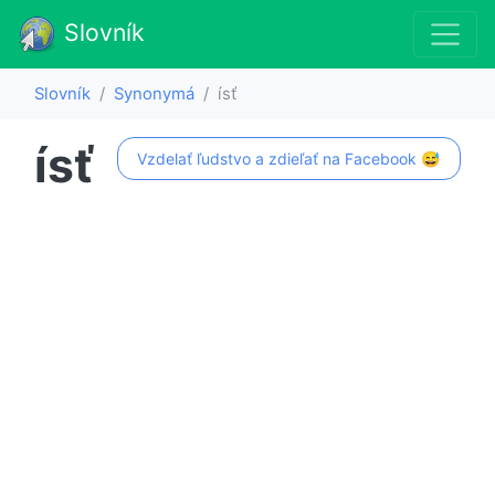
Slovník
Slovník
Synonymá
ísť
ísť
Vzdelať ľudstvo a zdieľať na Facebook 😅