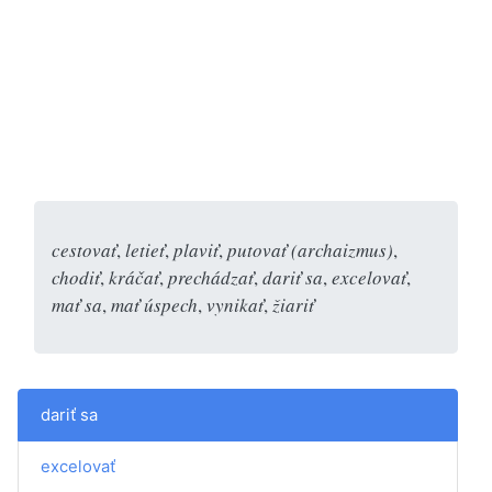
cestovať
,
letieť
,
plaviť
,
putovať (archaizmus)
,
chodiť
,
kráčať
,
prechádzať
,
dariť sa
,
excelovať
,
mať sa
,
mať úspech
,
vynikať
,
žiariť
dariť sa
excelovať