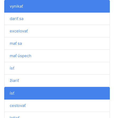
vynikať
dariť sa
excelovať
mať sa
mať úspech
ísť
žiariť
ísť
cestovať
letieť