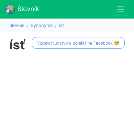
Slovník
Slovník
Synonymá
ísť
ísť
Vzdelať ľudstvo a zdieľať na Facebook 😅