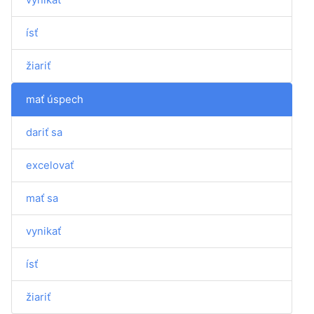
ísť
žiariť
mať úspech
dariť sa
excelovať
mať sa
vynikať
ísť
žiariť