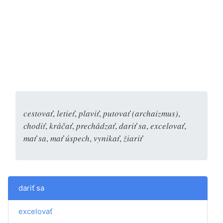
cestovať
,
letieť
,
plaviť
,
putovať (archaizmus)
,
chodiť
,
kráčať
,
prechádzať
,
dariť sa
,
excelovať
,
mať sa
,
mať úspech
,
vynikať
,
žiariť
dariť sa
excelovať