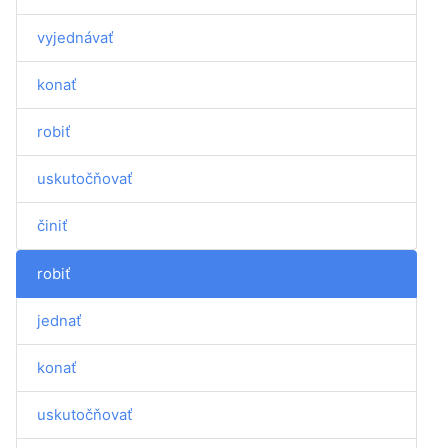
vyjednávať
konať
robiť
uskutočňovať
činiť
robiť
jednať
konať
uskutočňovať