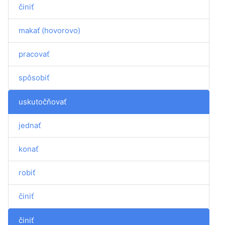
činiť
makať (hovorovo)
pracovať
spôsobiť
uskutočňovať
jednať
konať
robiť
činiť
činiť