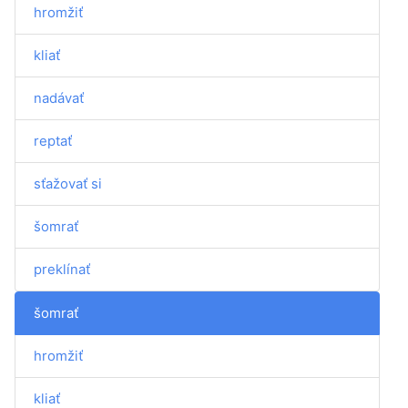
hromžiť
kliať
nadávať
reptať
sťažovať si
šomrať
preklínať
šomrať
hromžiť
kliať