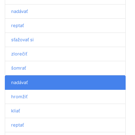
nadávať
reptať
sťažovať si
zlorečiť
šomrať
nadávať
hromžiť
kliať
reptať