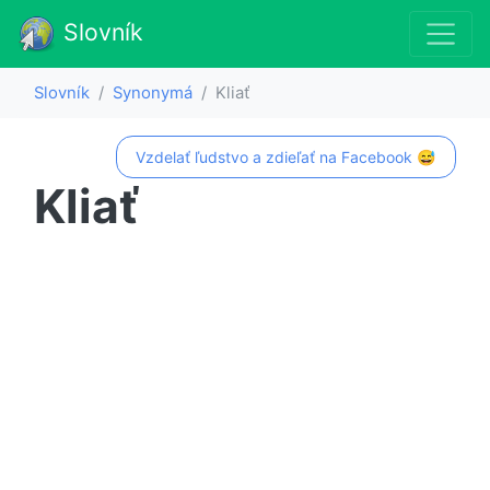
Slovník
Slovník
Synonymá
Kliať
Vzdelať ľudstvo a zdieľať na Facebook 😅
Kliať