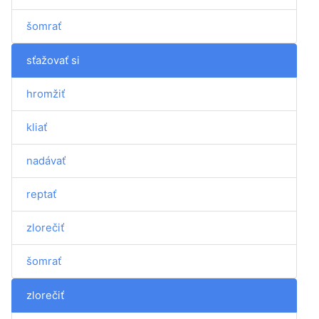
šomrať
sťažovať si
hromžiť
kliať
nadávať
reptať
zlorečiť
šomrať
zlorečiť