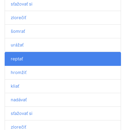
sťažovať si
zlorečiť
šomrať
urážať
reptať
hromžiť
kliať
nadávať
sťažovať si
zlorečiť