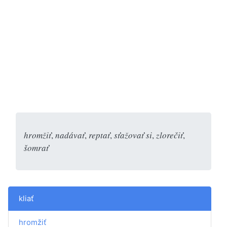
hromžiť
,
nadávať
,
reptať
,
sťažovať si
,
zlorečiť
,
šomrať
kliať
hromžiť