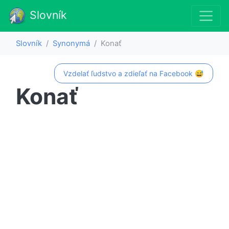
Slovník
Slovník
Synonymá
Konať
Vzdelať ľudstvo a zdieľať na Facebook 😅
Konať