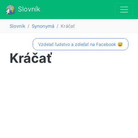
Slovník
Slovník
Synonymá
Kráčať
Vzdelať ľudstvo a zdieľať na Facebook 😅
Kráčať