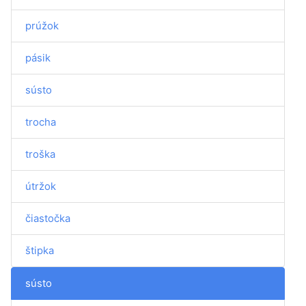
prúžok
pásik
sústo
trocha
troška
útržok
čiastočka
štipka
sústo