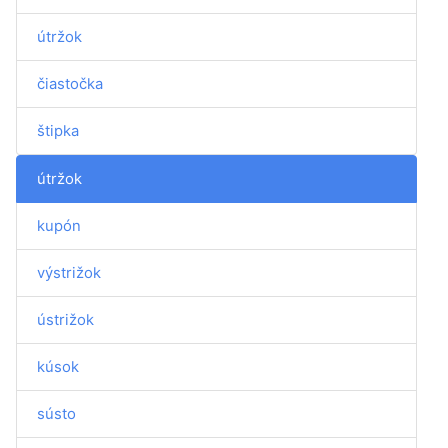
útržok
čiastočka
štipka
útržok
kupón
výstrižok
ústrižok
kúsok
sústo