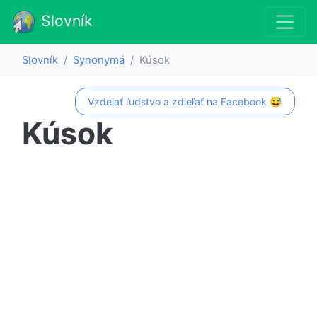
Slovník
Slovník
Synonymá
Kúsok
Vzdelať ľudstvo a zdieľať na Facebook 😅
Kúsok