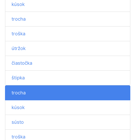
kúsok
trocha
troška
útržok
čiastočka
štipka
trocha
kúsok
sústo
troška