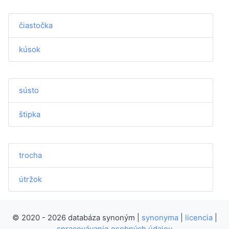
čiastočka
kúsok
sústo
štipka
trocha
útržok
© 2020 - 2026 databáza synoným |
synonyma
|
licencia
|
spracovávanie osobných údajov