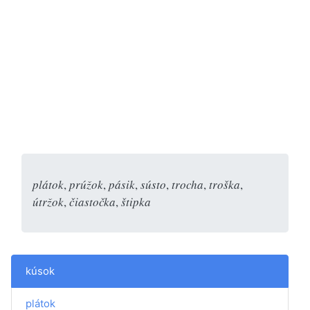
plátok
,
prúžok
,
pásik
,
sústo
,
trocha
,
troška
,
útržok
,
čiastočka
,
štipka
kúsok
plátok