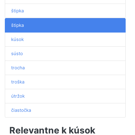
štipka
štipka
kúsok
sústo
trocha
troška
útržok
čiastočka
Relevantne k kúsok