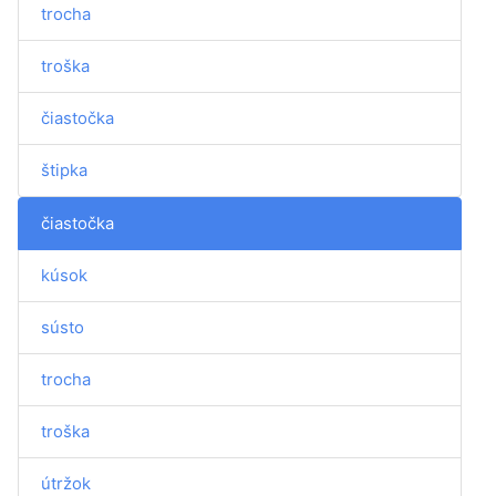
trocha
troška
čiastočka
štipka
čiastočka
kúsok
sústo
trocha
troška
útržok