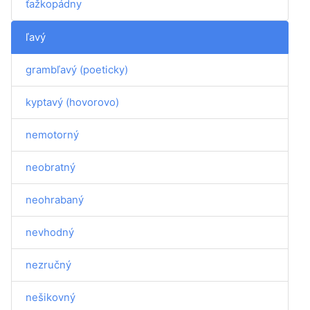
ťažkopádny
ľavý
grambľavý (poeticky)
kyptavý (hovorovo)
nemotorný
neobratný
neohrabaný
nevhodný
nezručný
nešikovný