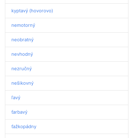
kyptavý (hovorovo)
nemotorný
neobratný
nevhodný
nezručný
nešikovný
ľavý
ťarbavý
ťažkopádny