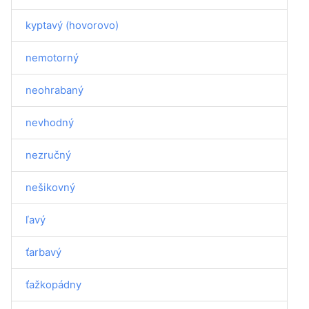
kyptavý (hovorovo)
nemotorný
neohrabaný
nevhodný
nezručný
nešikovný
ľavý
ťarbavý
ťažkopádny