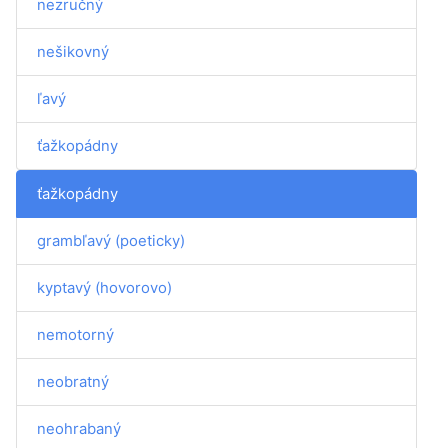
nezručný
nešikovný
ľavý
ťažkopádny
ťažkopádny
grambľavý (poeticky)
kyptavý (hovorovo)
nemotorný
neobratný
neohrabaný