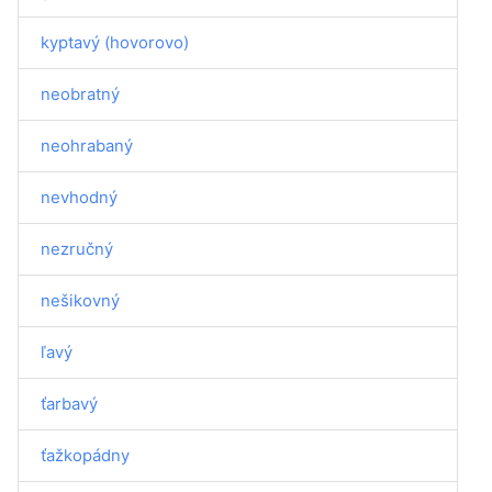
kyptavý (hovorovo)
neobratný
neohrabaný
nevhodný
nezručný
nešikovný
ľavý
ťarbavý
ťažkopádny