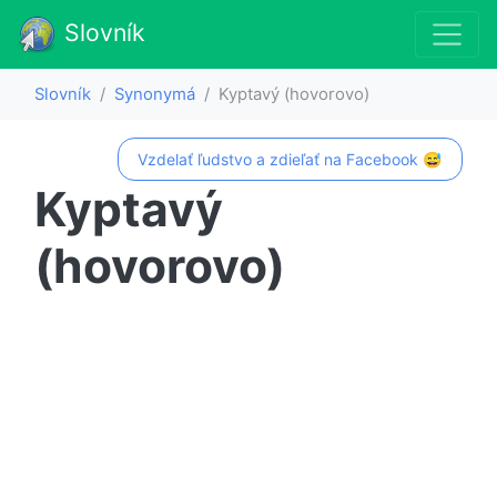
Slovník
Slovník
Synonymá
Kyptavý (hovorovo)
Vzdelať ľudstvo a zdieľať na Facebook 😅
Kyptavý
(hovorovo)