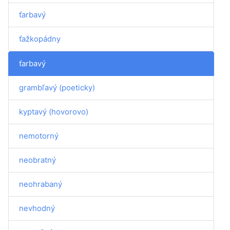
ťarbavý
ťažkopádny
ťarbavý
grambľavý (poeticky)
kyptavý (hovorovo)
nemotorný
neobratný
neohrabaný
nevhodný