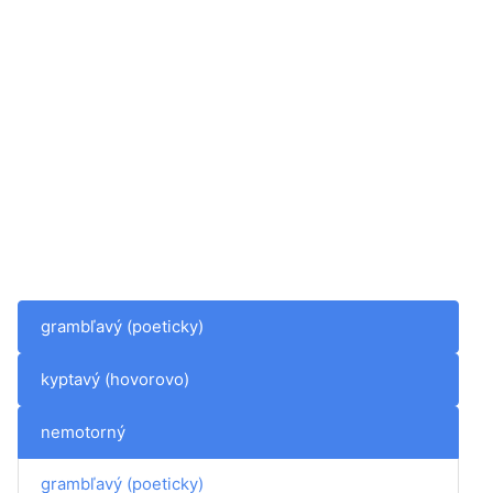
grambľavý (poeticky)
kyptavý (hovorovo)
nemotorný
grambľavý (poeticky)