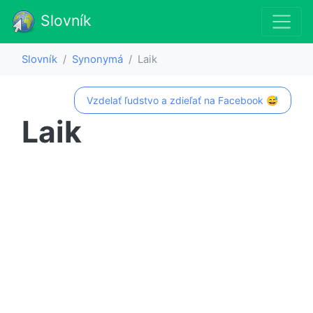
Slovník
Slovník
Synonymá
Laik
Vzdelať ľudstvo a zdieľať na Facebook 😅
Laik