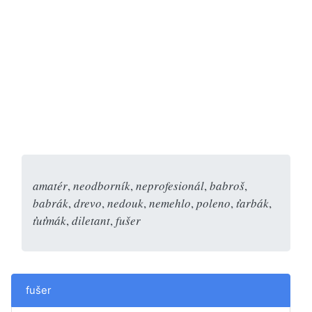
amatér
,
neodborník
,
neprofesionál
,
babroš
,
babrák
,
drevo
,
nedouk
,
nemehlo
,
poleno
,
ťarbák
,
ťuťmák
,
diletant
,
fušer
fušer