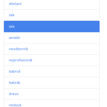
diletant
laik
laik
amatér
neodborník
neprofesionál
babroš
babrák
drevo
nedouk