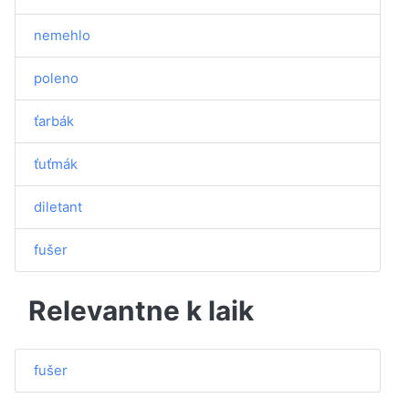
nemehlo
poleno
ťarbák
ťuťmák
diletant
fušer
Relevantne k laik
fušer