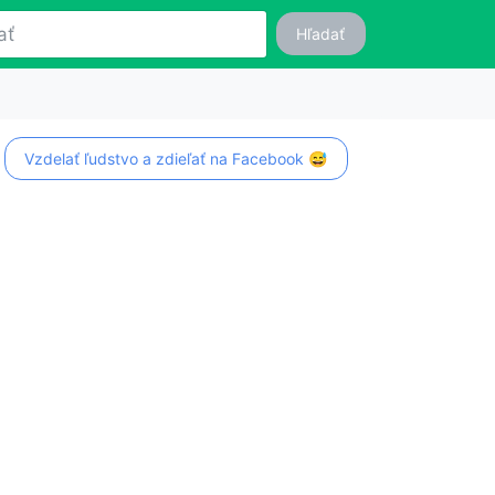
Hľadať
Vzdelať ľudstvo a zdieľať na Facebook 😅