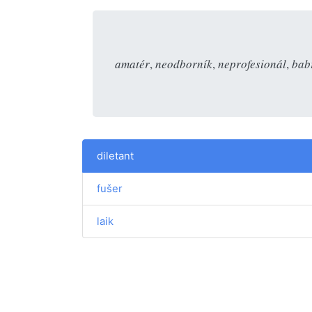
amatér
,
neodborník
,
neprofesionál
,
bab
diletant
fušer
laik