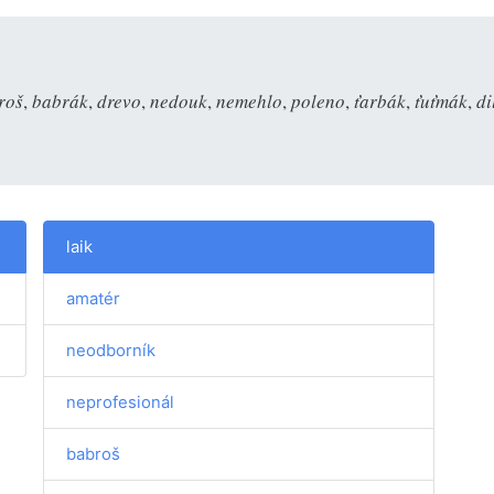
roš
,
babrák
,
drevo
,
nedouk
,
nemehlo
,
poleno
,
ťarbák
,
ťuťmák
,
di
laik
amatér
neodborník
neprofesionál
babroš