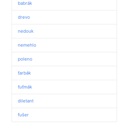
babrák
drevo
nedouk
nemehlo
poleno
ťarbák
ťuťmák
diletant
fušer