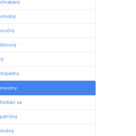
ohrabaný
vhodný
zručný
šikovný
vý
žkopádny
miestny
hodiaci sa
patričný
slušný