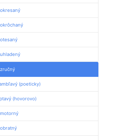
okresaný
okrôchaný
otesaný
uhladený
zručný
ambľavý (poeticky)
ptavý (hovorovo)
motorný
obratný