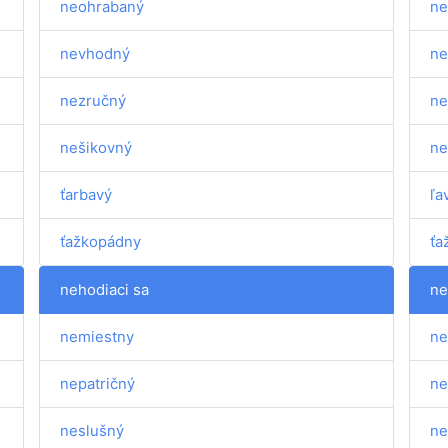
neohrabaný
ne
nevhodný
ne
nezručný
ne
nešikovný
ne
ťarbavý
ľa
ťažkopádny
ťa
nehodiaci sa
ne
nemiestny
ne
nepatričný
ne
neslušný
ne