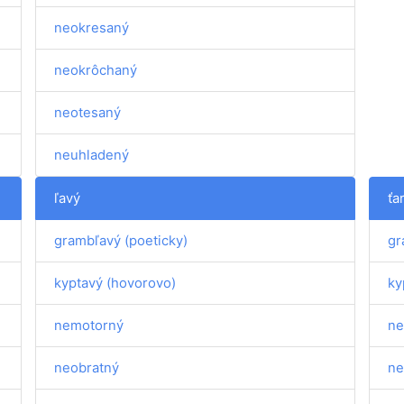
neokresaný
neokrôchaný
neotesaný
neuhladený
ľavý
ťa
grambľavý (poeticky)
gr
kyptavý (hovorovo)
ky
nemotorný
ne
neobratný
ne