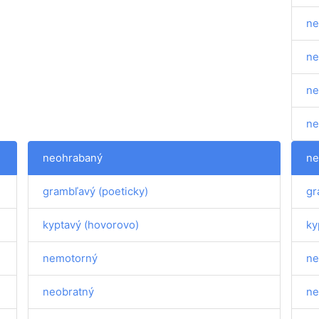
ne
ne
ne
ne
neohrabaný
ne
grambľavý (poeticky)
gr
kyptavý (hovorovo)
ky
nemotorný
ne
neobratný
ne