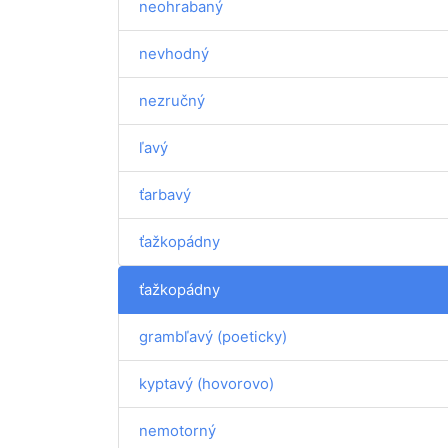
neohrabaný
nevhodný
nezručný
ľavý
ťarbavý
ťažkopádny
ťažkopádny
grambľavý (poeticky)
kyptavý (hovorovo)
nemotorný