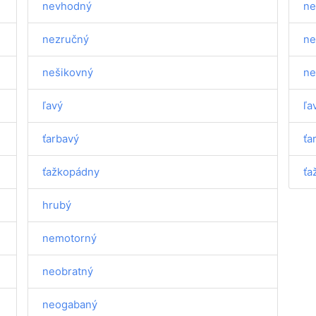
nevhodný
ne
nezručný
ne
nešikovný
ne
ľavý
ľa
ťarbavý
ťa
ťažkopádny
ťa
hrubý
nemotorný
neobratný
neogabaný