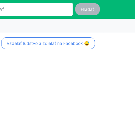
Hľadať
Vzdelať ľudstvo a zdieľať na Facebook 😅