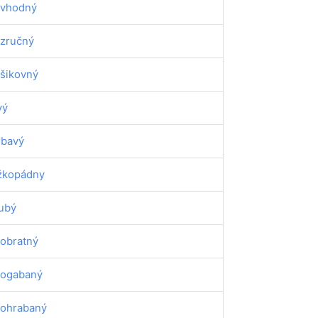
vhodný
zručný
šikovný
vý
rbavý
žkopádny
ubý
obratný
ogabaný
ohrabaný