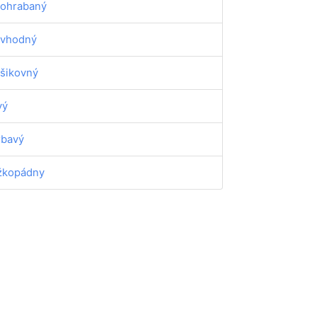
ohrabaný
vhodný
šikovný
vý
rbavý
žkopádny