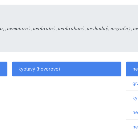
o)
,
nemotorný
,
neobratný
,
neohrabaný
,
nevhodný
,
nezručný
,
ne
kyptavý (hovorovo)
ne
gr
ky
ne
ne