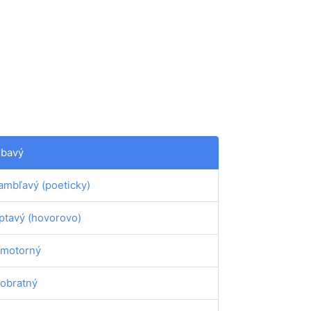
rbavý
ambľavý (poeticky)
ptavý (hovorovo)
motorný
obratný