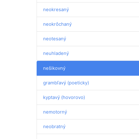
neokresaný
neokrôchaný
neotesaný
neuhladený
nešikovný
grambľavý (poeticky)
kyptavý (hovorovo)
nemotorný
neobratný