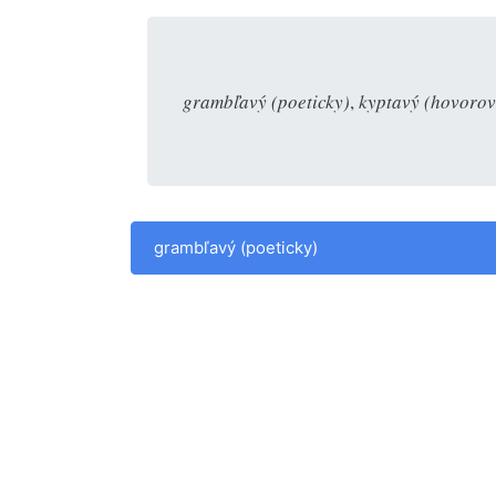
grambľavý (poeticky)
,
kyptavý (hovorov
grambľavý (poeticky)