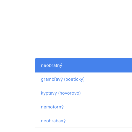
neobratný
grambľavý (poeticky)
kyptavý (hovorovo)
nemotorný
neohrabaný