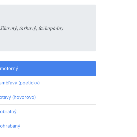
šikovný
,
ťarbavý
,
ťažkopádny
motorný
ambľavý (poeticky)
ptavý (hovorovo)
obratný
ohrabaný