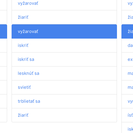
vyžarovať
vy
žiariť
žia
vyžarovať
žia
iskriť
da
iskriť sa
ex
lesknúť sa
ma
svietiť
ma
trblietať sa
vy
žiariť
ísť
isk