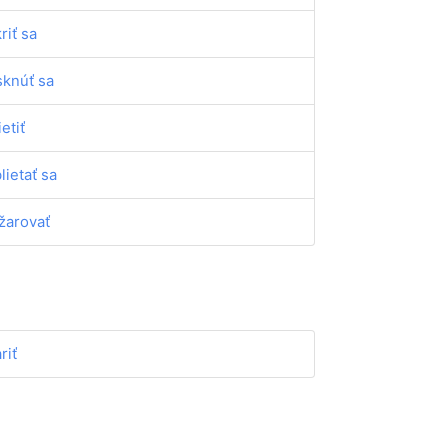
riť sa
sknúť sa
ietiť
blietať sa
žarovať
riť