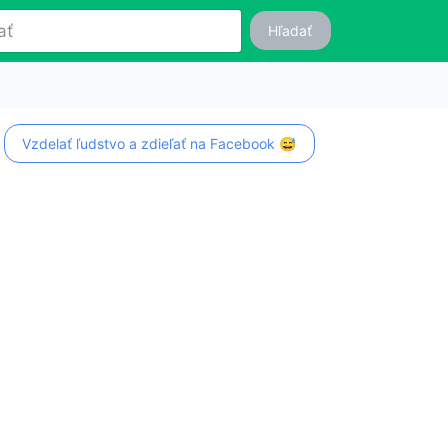
Hľadať
Vzdelať ľudstvo a zdieľať na Facebook 😅