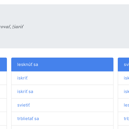
rovať
,
žiariť
lesknúť sa
sv
iskriť
isk
iskriť sa
isk
svietiť
le
trblietať sa
tr