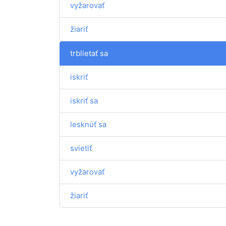
vyžarovať
žiariť
trblietať sa
iskriť
iskriť sa
lesknúť sa
svietiť
vyžarovať
žiariť