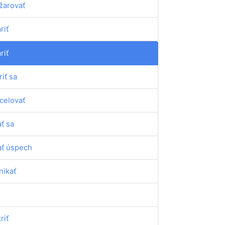
žarovať
riť
riť
riť sa
celovať
ť sa
ť úspech
nikať
riť