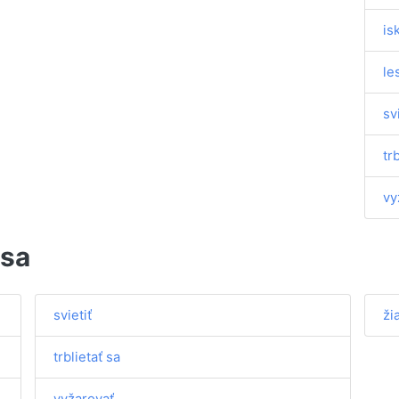
isk
le
sv
tr
vy
 sa
svietiť
žia
trblietať sa
vyžarovať