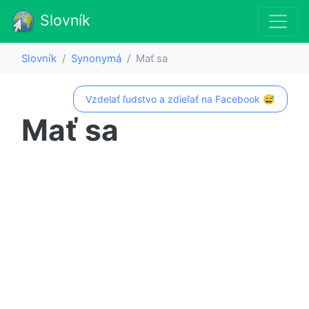
Slovník
Slovník
Synonymá
Mať sa
Vzdelať ľudstvo a zdieľať na Facebook 😅
Mať sa