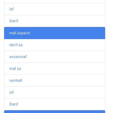
ísť
žiariť
mať úspech
dariť sa
excelovať
mať sa
vynikať
ísť
žiariť