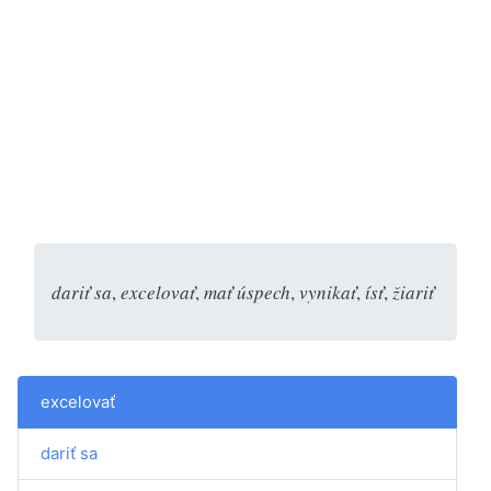
dariť sa
,
excelovať
,
mať úspech
,
vynikať
,
ísť
,
žiariť
excelovať
dariť sa