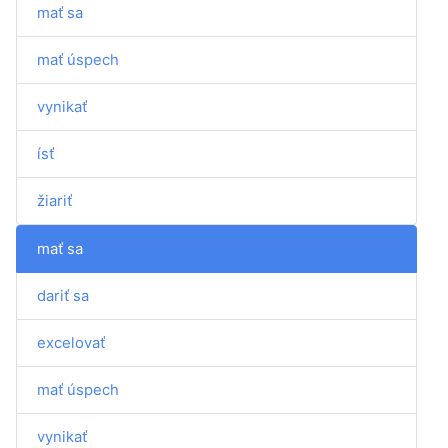
mať sa
mať úspech
vynikať
ísť
žiariť
mať sa
dariť sa
excelovať
mať úspech
vynikať