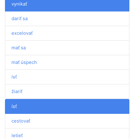
vynikať
dariť sa
excelovať
mať sa
mať úspech
ísť
žiariť
ísť
cestovať
letieť