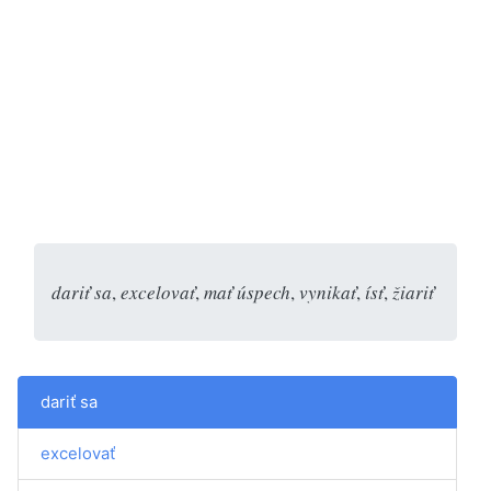
dariť sa
,
excelovať
,
mať úspech
,
vynikať
,
ísť
,
žiariť
dariť sa
excelovať