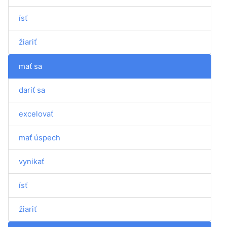
ísť
žiariť
mať sa
dariť sa
excelovať
mať úspech
vynikať
ísť
žiariť