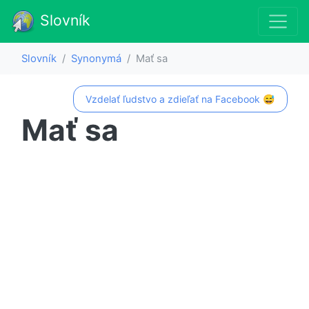
Slovník
Slovník
Synonymá
Mať sa
Vzdelať ľudstvo a zdieľať na Facebook 😅
Mať sa