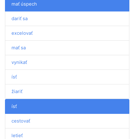
mať úspech
dariť sa
excelovať
mať sa
vynikať
ísť
žiariť
ísť
cestovať
letieť