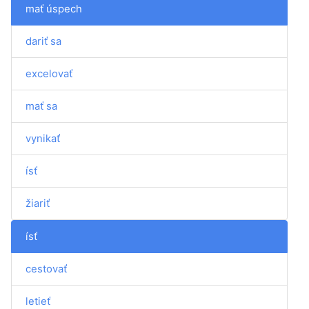
mať úspech
dariť sa
excelovať
mať sa
vynikať
ísť
žiariť
ísť
cestovať
letieť