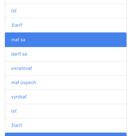
ísť
žiariť
mať sa
dariť sa
excelovať
mať úspech
vynikať
ísť
žiariť