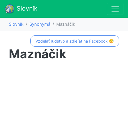
Slovník
Slovník
Synonymá
Maznáčik
Vzdelať ľudstvo a zdieľať na Facebook 😅
Maznáčik