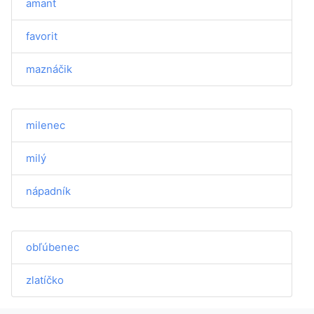
amant
favorit
maznáčik
milenec
milý
nápadník
obľúbenec
zlatíčko