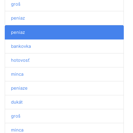
groš
peniaz
peniaz
bankovka
hotovosť
minca
peniaze
dukát
groš
minca