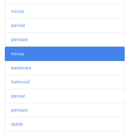
minca
peniaz
peniaze
minca
bankovka
hotovosť
peniaz
peniaze
dukát