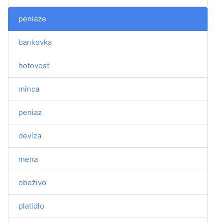
peniaze
bankovka
hotovosť
minca
peniaz
devíza
mena
obeživo
platidlo