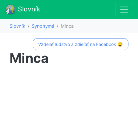
Slovník
Slovník
Synonymá
Minca
Vzdelať ľudstvo a zdieľať na Facebook 😅
Minca