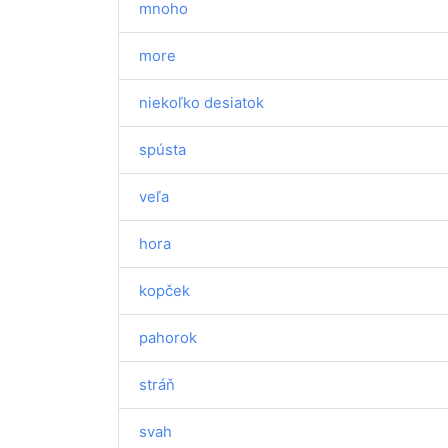
mnoho
more
niekoľko desiatok
spústa
veľa
hora
kopček
pahorok
stráň
svah