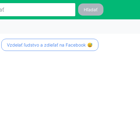
Hľadať
Vzdelať ľudstvo a zdieľať na Facebook 😅