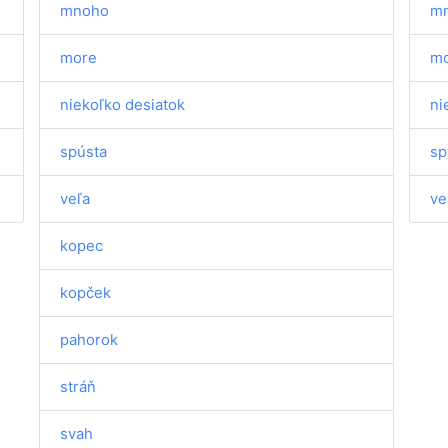
mnoho
m
more
m
niekoľko desiatok
ni
spústa
sp
veľa
ve
kopec
kopček
pahorok
stráň
svah