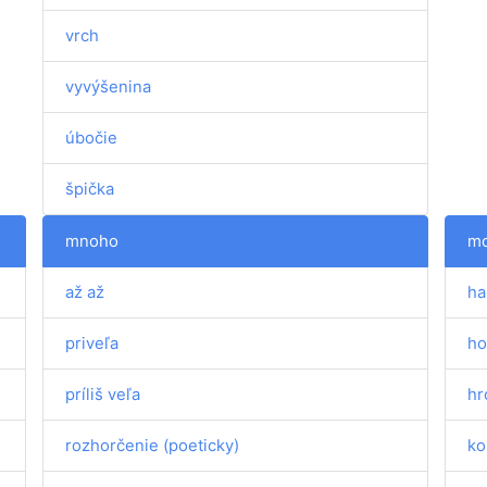
vrch
vyvýšenina
úbočie
špička
mnoho
m
až až
ha
priveľa
ho
príliš veľa
hr
rozhorčenie (poeticky)
ko