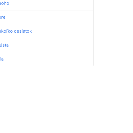
noho
ore
ekoľko desiatok
ústa
ľa