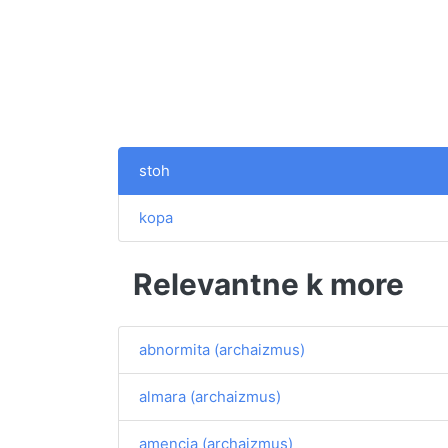
stoh
kopa
Relevantne k more
abnormita (archaizmus)
almara (archaizmus)
amencia (archaizmus)