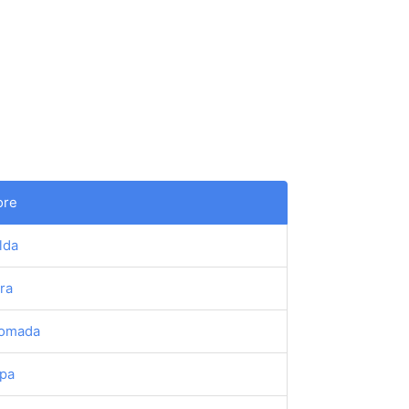
ore
lda
ra
omada
pa