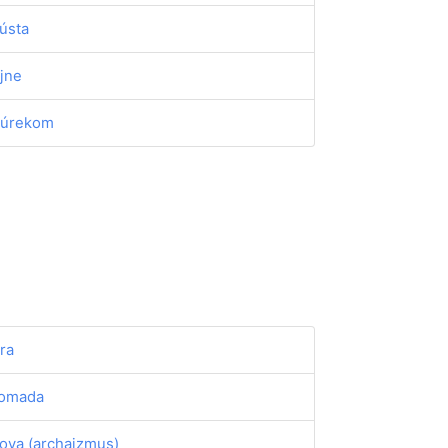
ústa
jne
úrekom
ra
omada
ova (archaizmus)