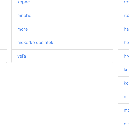
kopec
ro
mnoho
ro
more
ha
niekoľko desiatok
ho
veľa
hr
ko
ko
m
m
ni