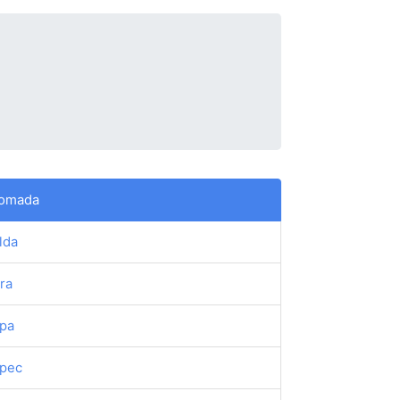
omada
lda
ra
pa
pec