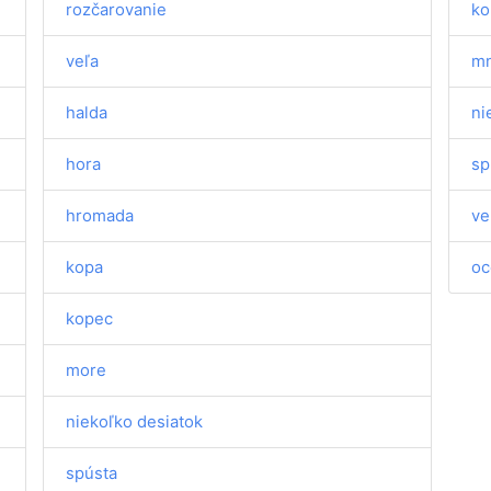
rozčarovanie
ko
veľa
m
halda
ni
hora
sp
hromada
ve
kopa
oc
kopec
more
niekoľko desiatok
spústa