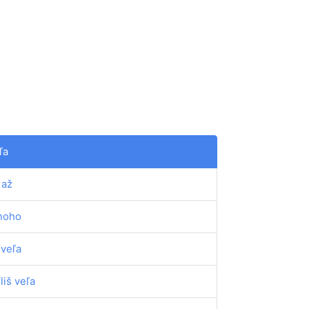
ľa
 až
noho
iveľa
íliš veľa