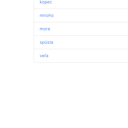
kopec
mnoho
more
spústa
veľa