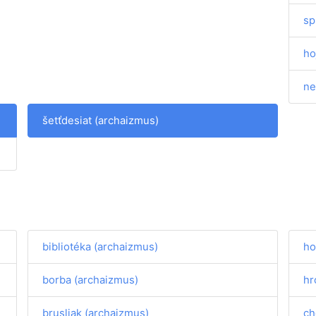
sp
ho
ne
šetťdesiat (archaizmus)
bibliotéka (archaizmus)
ho
borba (archaizmus)
hr
brusliak (archaizmus)
ch