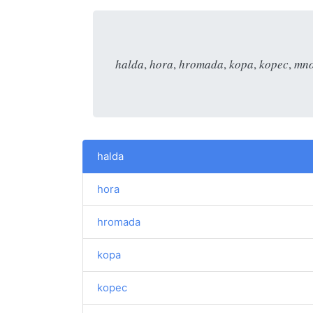
halda
,
hora
,
hromada
,
kopa
,
kopec
,
mn
halda
hora
hromada
kopa
kopec