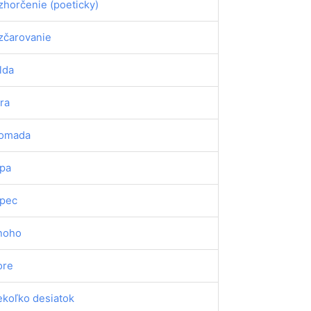
zhorčenie (poeticky)
zčarovanie
lda
ra
omada
pa
pec
noho
ore
ekoľko desiatok