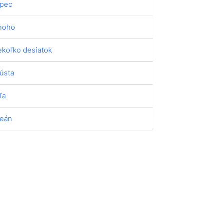
pec
noho
ekoľko desiatok
ústa
ľa
eán