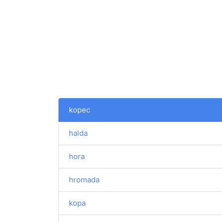
kopec
halda
hora
hromada
kopa