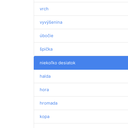
vrch
vyvýšenina
úbočie
špička
niekoľko desiatok
halda
hora
hromada
kopa