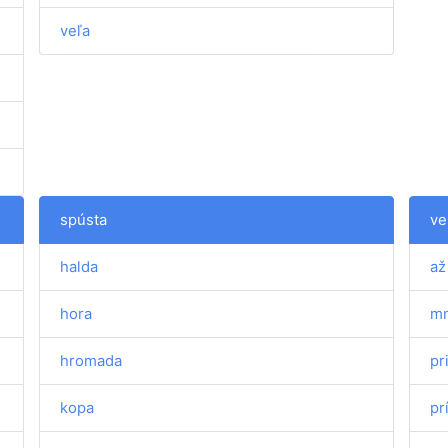
veľa
spústa
ve
halda
až
hora
m
hromada
pr
kopa
pr