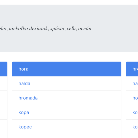
oho
,
niekoľko desiatok
,
spústa
,
veľa
,
oceán
hora
hr
halda
ha
hromada
ho
kopa
ko
kopec
ko