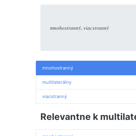
mnohostranný
,
viacstranný
mnohostranný
multilaterálny
viacstranný
Relevantne k multilat