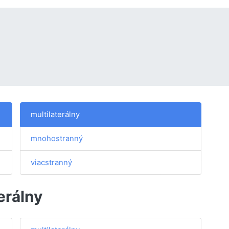
multilaterálny
mnohostranný
viacstranný
erálny