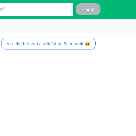
Hľadať
Vzdelať ľudstvo a zdieľať na Facebook 😅